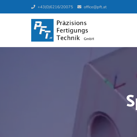
Skip
+43(0)6216/20075
office@pft.at
to
content
S